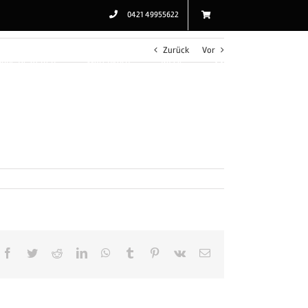
0421 49955622
Zurück
Vor
line Bestellen
Warenkorb
Kasse
Facebook
Twitter
Reddit
LinkedIn
WhatsApp
Tumblr
Pinterest
Vk
E-
Mail