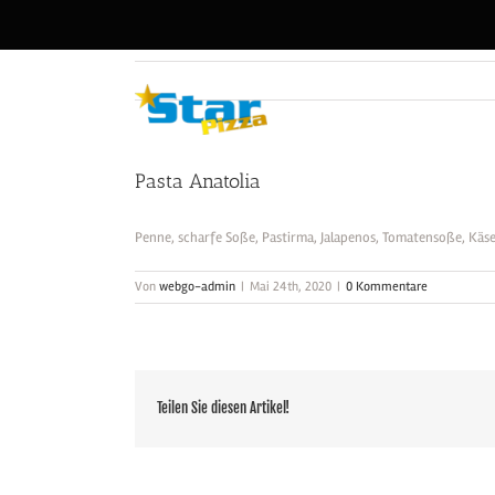
Zum
Inhalt
springen
Pasta Anatolia
Penne, scharfe Soße, Pastirma, Jalapenos, Tomatensoße, Kä
Von
webgo-admin
|
Mai 24th, 2020
|
0 Kommentare
Teilen Sie diesen Artikel!