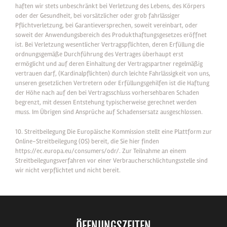
haften wir stets unbeschränkt bei Verletzung des Lebens, des Körpers
oder der Gesundheit, bei vorsätzlicher oder grob fahrlässiger
Pflichtverletzung, bei Garantieversprechen, soweit vereinbart, oder
soweit der Anwendungsbereich des Produkthaftungsgesetzes eröffnet
ist. Bei Verletzung wesentlicher Vertragspflichten, deren Erfüllung die
ordnungsgemäße Durchführung des Vertrages überhaupt erst
ermöglicht und auf deren Einhaltung der Vertragspartner regelmäßig
vertrauen darf, (Kardinalpflichten) durch leichte Fahrlässigkeit von uns,
unseren gesetzlichen Vertretern oder Erfüllungsgehilfen ist die Haftung
der Höhe nach auf den bei Vertragsschluss vorhersehbaren Schaden
begrenzt, mit dessen Entstehung typischerweise gerechnet werden
muss. Im Übrigen sind Ansprüche auf Schadensersatz ausgeschlossen.
10. Streitbeilegung Die Europäische Kommission stellt eine Plattform zur
Online-Streitbeilegung (OS) bereit, die Sie hier finden
https://ec.europa.eu/consumers/odr/. Zur Teilnahme an einem
Streitbeilegungsverfahren vor einer Verbraucherschlichtungsstelle sind
wir nicht verpflichtet und nicht bereit.
ÖFFNUNGSZEITEN