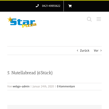
Zum
0421 49955622
Inhalt
springen
Zurück
Vor
5. Nutellabread (6Stück)
Von
webgo-admin
|
Januar 24th, 2020
|
0 Kommentare