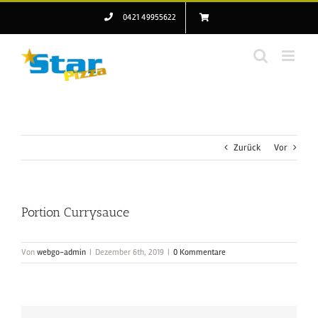
Zum
0421 49955622
Inhalt
springen
Zurück
Vor
Portion Currysauce
Von
webgo-admin
|
Dezember 6th, 2019
|
0 Kommentare