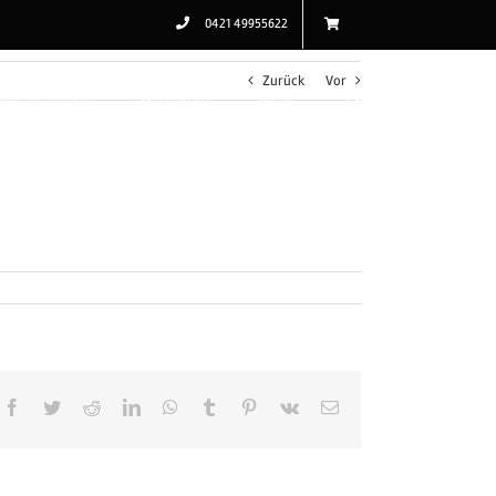
0421 49955622
Zurück
Vor
line Bestellen
Warenkorb
Kasse
Facebook
Twitter
Reddit
LinkedIn
WhatsApp
Tumblr
Pinterest
Vk
E-
Mail