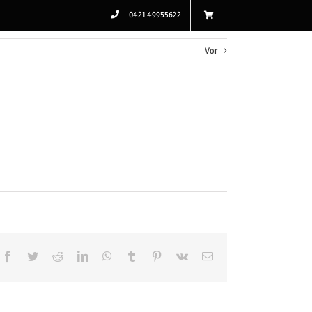
0421 49955622
Vor
line Bestellen
Warenkorb
Kasse
Facebook
Twitter
Reddit
LinkedIn
WhatsApp
Tumblr
Pinterest
Vk
E-
Mail