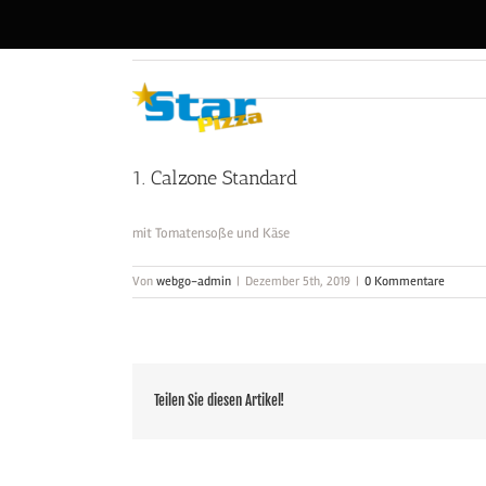
Zum
Inhalt
springen
1. Calzone Standard
mit Tomatensoße und Käse
Von
webgo-admin
|
Dezember 5th, 2019
|
0 Kommentare
Teilen Sie diesen Artikel!